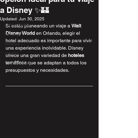
Consejos
a Disney ✨🏰
Foodie
Updated:
Jun 30, 2025
Curiosidades
Si estás planeando un viaje a 
Walt 
Disney World
 en Orlando, elegir el 
Noticias
hotel adecuado es importante para vivir 
Hoteles
una experiencia inolvidable. Disney 
reseña
ofrece una gran variedad de 
hoteles 
temáticos
 que se adaptan a todos los 
Promociones
presupuestos y necesidades.