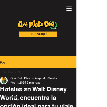
COTIZA AQUÍ
Post
All Posts
Qué Pluto Día con Alejandro Sevilla
All Posts
Feb 1, 2025
2 min read
Hoteles en Walt Disney
Parques Disney
World, encuentra la
Universal
Disney Cruise
opción ideal para tu viaje