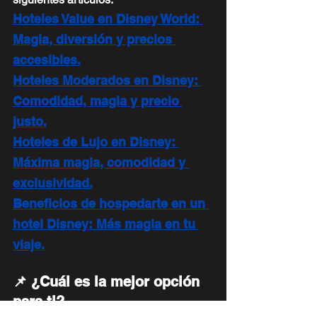
Hoteles Value en Disney World: 
Magia, diversión y precios 
accesibles.
Hoteles Moderados en Disney: 
Comodidad, magia y precio 
justo.
Hoteles de Lujo en Disney: 
Máxima magia, comodidad y 
exclusividad.
Beneficios de hospedarte en un 
hotel Disney: Más magia en tu 
viaje.
📌 ¿Cuál es la mejor opción 
para ti?