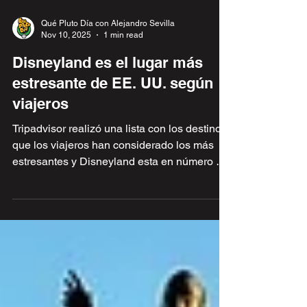
Qué Pluto Día con Alejandro Sevilla
Nov 10, 2025
1 min read
Disneyland es el lugar más
estresante de EE. UU. según
viajeros
Tripadvisor realizó una lista con los destinos
que los viajeros han considerado los más
estresantes y Disneyland esta en número 1
de esa lista, te cuento que significa y porque
esta en esta lista.