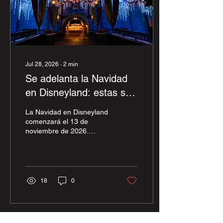
Jul 28, 2026
∙
2
min
Se adelanta la Navidad
en Disneyland: estas son
las nuevas fechas
La Navidad en Disneyland
comenzará el 13 de
noviembre de 2026.
Conoce las nuevas fechas
y qué esperar de Disney
Festival of Holidays.
18
0