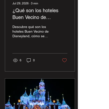
Jul 29, 2026
∙
3
min
¿Qué son los hoteles
Buen Vecino de
Disneyland?
Descubre qué son los
hoteles Buen Vecino de
Disneyland, cómo se
clasifican y cuál es la
mejor opción para tu
presupuesto y tipo de
viaje.
6
0