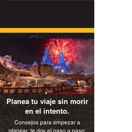
reservaciones. Leíste bien! Regresa la
promo de deposito reducido para tu crucero
Disney. Perfecto para reservar fechas y
crucero Disney sin desembolsar tanto dinero
hoy. Fechas importantes y elegibilidad de
esta promoción. Nuevas reservas realizadas
entre el 28 de octubre de 2025 y el 18 de
enero de 2026. Válida en salidas específicas
de marzo de 2026 a mayo
Planea tu viaje sin morir
en el intento.