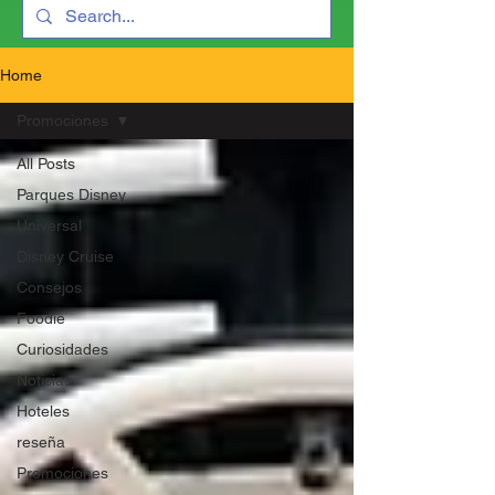
Home
Promociones
All Posts
Parques Disney
Universal
Disney Cruise
Consejos
Foodie
Curiosidades
Noticias
Hoteles
reseña
Promociones