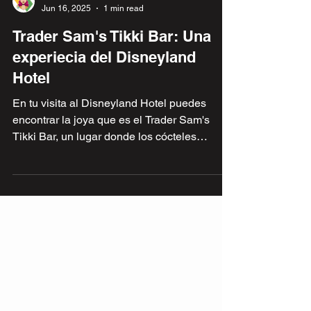
Alex Guzmán
Jun 16, 2025
1 min read
Trader Sam's Tikki Bar: Una
experiecia del Disneyland
Hotel
En tu visita al Disneyland Hotel puedes
encontrar la joya que es el Trader Sam's
Tikki Bar, un lugar donde los cócteles
invocan la erupción de un volcán. La
decoración es estilo tiki e incluye atractivos
detalles como máscaras, tótems, fotografías,
arte y mensajes ocultos.