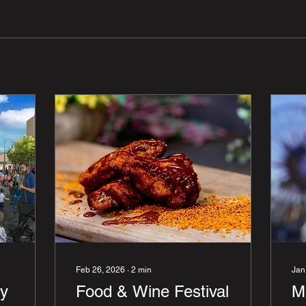
Feb 26, 2026
∙
2
min
Jan
ey
Food & Wine Festival
M