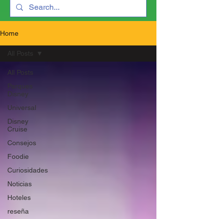
Home
All Posts
All Posts
Parques
Disney
Universal
Disney
Cruise
Consejos
Foodie
Curiosidades
Noticias
Hoteles
reseña