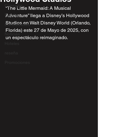
Consejos
“The Little Mermaid: A Musical 
Foodie
Adventure” llega a Disney’s Hollywood 
Studios en Walt Disney World (Orlando, 
Curiosidades
Florida) este 27 de Mayo de 2025, con 
Noticias
un espectáculo reimaginado.
Hoteles
reseña
Promociones