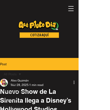
COTIZA AQUÍ
Post
All Posts
Alex Guzmán
All Posts
Mar 28, 2025
1 min read
Nuevo Show de La
Parques Disney
Sirenita llega a Disney’s
Universal
Disney Cruise
Hollywood Studios