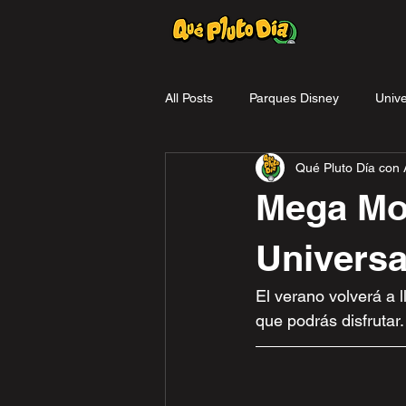
All Posts
Parques Disney
Unive
Qué Pluto Día con A
reseña
Promociones
Mega Mo
Universa
El verano volverá a 
que podrás disfrutar.