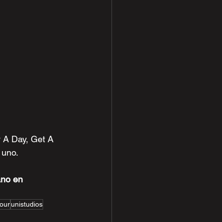
 A Day, Get A 
 uno.
ano en 
tour
unistudios