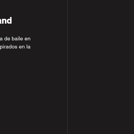
and
 de baile en 
pirados en la 