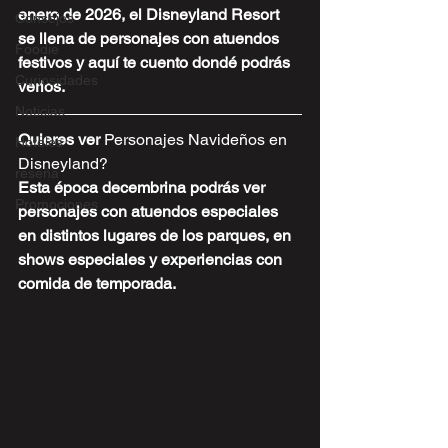
enero de 2026, el Disneyland Resort 
Consejos
se llena de personajes con atuendos 
Foodie
festivos y aquí te cuento dondé podrás 
Curiosidades
verlos.
Noticias
Quieres ver 
Personajes Navideños en 
Hoteles
Disneyland? 
reseña
Esta época decembrina podrás ver 
Promociones
personajes con atuendos especiales 
en distintos lugares de los parques, en 
shows especiales y experiencias con 
comida de temporada.