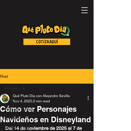
COTIZA AQUÍ
Post
All Posts
Qué Pluto Día con Alejandro Sevilla
All Posts
Nov 4, 2025
2 min read
Cómo ver Personajes
Parques Disney
Navideños en Disneyland
Universal
Disney Cruise
Del 14 de noviembre de 2025 al 7 de 