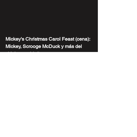
Mickey's Christmas Carol Feast (cena): 
Mickey, Scrooge McDuck y más del 
clásico navideño.
Disneyland Hotel – 
Goofy’s Kitchen (17/nov – 