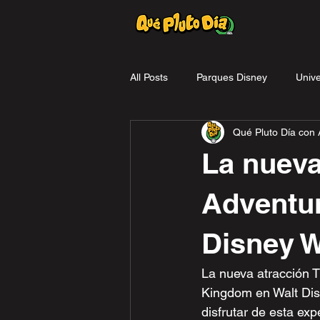
All Posts
Parques Disney
Unive
Qué Pluto Día con A
reseña
Promociones
La nueva
Adventure
Disney W
La nueva atracción T
Kingdom en Walt Dis
disfrutar de esta expe