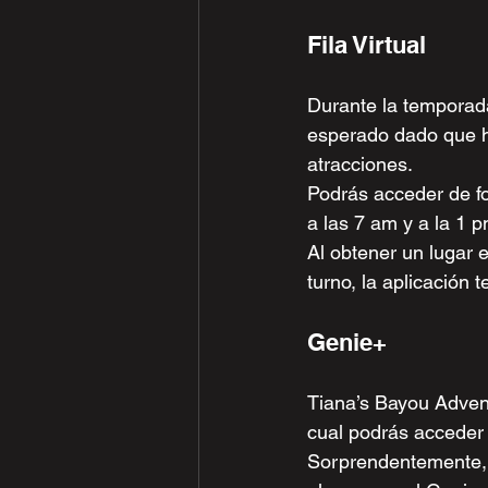
Fila Virtual
Durante la temporada 
esperado dado que h
atracciones.
Podrás acceder de for
a las 7 am y a la 1 p
Al obtener un lugar e
turno, la aplicación 
Genie+
Tiana’s Bayou Advent
cual podrás acceder
Sorprendentemente, n