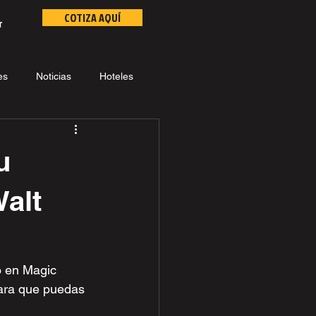
COTIZA AQUÍ
r
es
Noticias
Hoteles
u
Walt
o en Magic 
para que puedas 