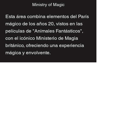
Ministry of Magic
Esta área combina elementos del París 
mágico de los años 20, vistos en las 
películas de "Animales Fantásticos", 
con el icónico Ministerio de Magia 
británico, ofreciendo una experiencia 
mágica y envolvente.
🎡 Atracciones destacadas:
The Great Wizarding Duel
: Una 
atracción que permite a los 
visitantes participar en un duelo de 
varitas, utilizando tecnología 
interactiva para lanzar hechizos y 
competir entre sí.
Magical Creatures Encounter
: Un 
recorrido que lleva a los visitantes 
a través de diversas escenas con 