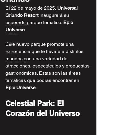
Consejos
El 22 de mayo de 2025, 
Universal 
Foodie
Orlando Resort
 inaugurará su 
esperado parque temático: 
Epic 
Curiosidades
Universe
. 
Noticias
Hoteles
Este nuevo parque promote una 
experiencia que te llevará a distintos 
reseña
mundos con una variedad de 
Promociones
atracciones, espectáculos y propuestas 
gastronómicas. Estas son las áreas 
temáticas que podrás encontrar en 
Epic Universe
:
Celestial Park: El 
Corazón del Universo