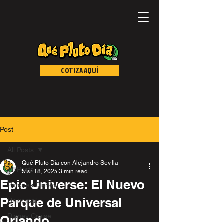
COTIZA AQUÍ
Post
All Posts
Qué Pluto Día con Alejandro Sevilla
All Posts
Mar 18, 2025
3 min read
Epic Universe: El Nuevo
Parques Disney
Parque de Universal
Universal
Disney Cruise
Orlando