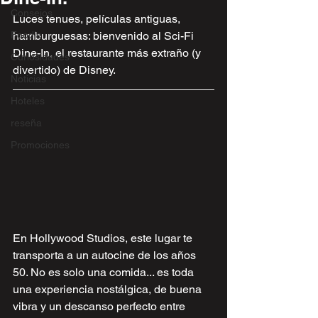
Consejos
Luces tenues, películas antiguas, 
Foodie
hamburguesas: bienvenido al Sci-Fi 
Dine-In, el restaurante más extraño (y 
Curiosidades
divertido) de Disney.
Noticias
Hoteles
reseña
Promociones
En Hollywood Studios, este lugar te 
transporta a un autocine de los años 
50. No es solo una comida... es toda 
una experiencia nostálgica, de buena 
vibra y un descanso perfecto entre 