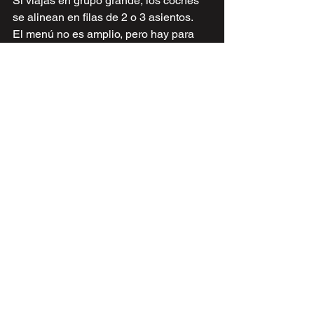
Si viajas en grupo grande, los coches 
se alinean en filas de 2 o 3 asientos.
El menú no es amplio, pero hay para 
todos los gustos.
¿Qué tal cenar en un coche 
clásico viendo pelis retro de 
Disney?
Reserva tu viaje con 
queplutodia.com
 y 
yo te ayudo con tu reservación para 
este restaurante.
Haz click aquí para Organizar el viaje 
con un experto marca la diferencia.
Walt Disney World
disney food
Sci-Fi Dine-In
Foodie
Parques Disney