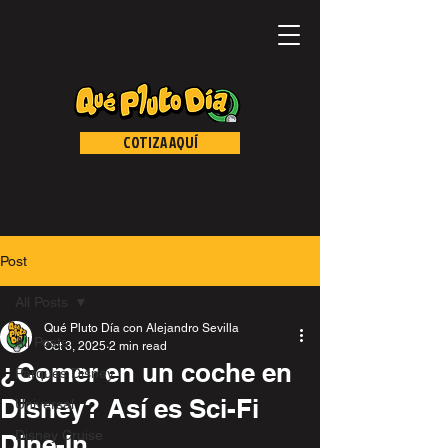
COTIZA AQUÍ
Post
All Posts
Qué Pluto Día con Alejandro Sevilla
All Posts
Oct 3, 2025
2 min read
¿Comer en un coche en
Parques Disney
Disney? Así es Sci-Fi
Universal
Disney Cruise
Dine-In.