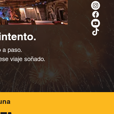
intento.
 a paso.
se viaje soñado.​
una