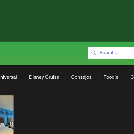
niversal
Disney Cruise
Consejos
Foodie
C
ociones