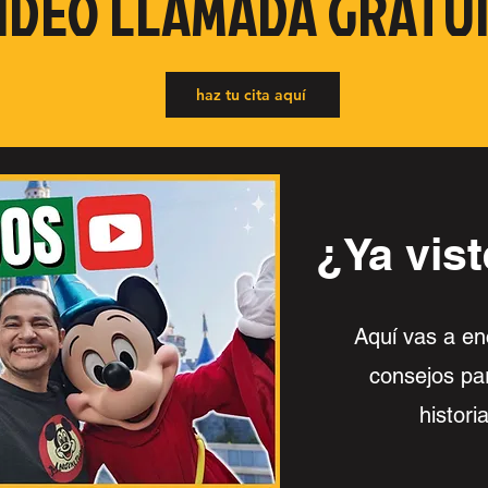
IDEO LLAMADA GRATU
haz tu cita aquí
¿Ya vist
Aquí vas a en
consejos par
histori