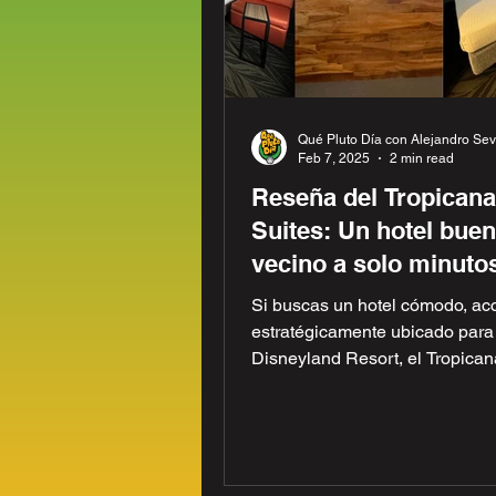
Qué Pluto Día con Alejandro Sevi
Feb 7, 2025
2 min read
Reseña del Tropicana
Suites: Un hotel buen
vecino a solo minuto
Disneyland
Si buscas un hotel cómodo, acc
estratégicamente ubicado para t
Disneyland Resort, el Tropican
Suites es una opción