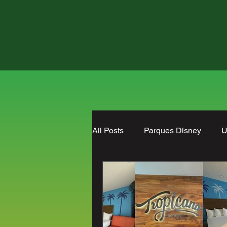
All Posts
Parques Disney
U
Hoteles
reseña
Prom