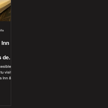
lla
 Inn &
s de
esible y
u visita a
a Inn &