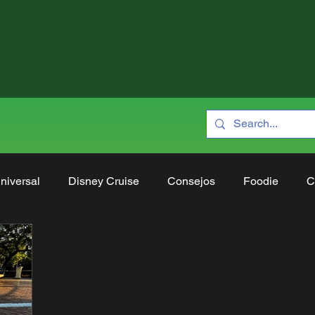
niversal
Disney Cruise
Consejos
Foodie
C
ociones