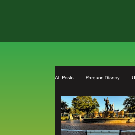
All Posts
Parques Disney
U
Hoteles
reseña
Prom