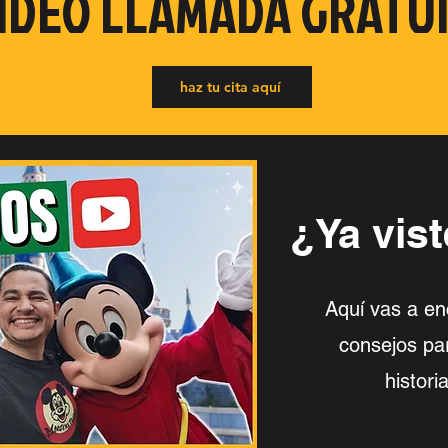
IDEO LLAMADA GRATU
haz tu cita aquí
¿Ya vist
Aquí vas a en
consejos par
histori