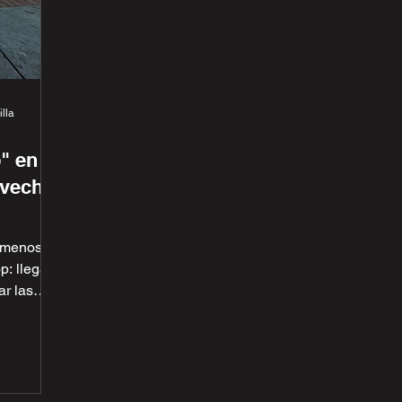
lla
" en
ovechar
 menos
p: llegar
ar las
 te