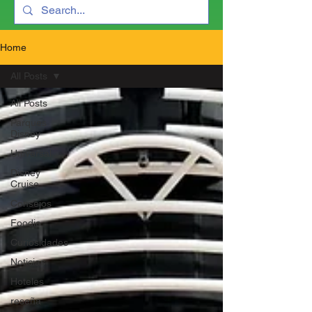
Home
All Posts
All Posts
Parques
Disney
Universal
Disney
Cruise
Consejos
Foodie
Curiosidades
Noticias
Hoteles
reseña