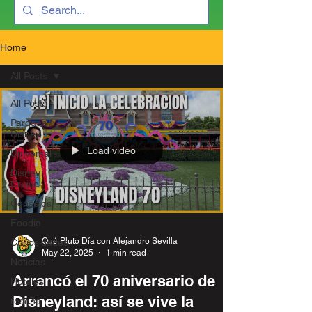
Home
All Posts
All Posts
Parques
Disney
Load video
Universal
Disney
Cruise
Consejos
Foodie
Qué Pluto Día con Alejandro Sevilla
Curiosidades
May 22, 2025
1 min read
Noticias
Arrancó el 70 aniversario de
Hoteles
Disneyland: así se vive la
reseña