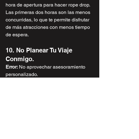
hora de apertura para hacer rope drop.
Las primeras dos horas son las menos 
concurridas, lo que te permite disfrutar 
de más atracciones con menos tiempo 
de espera.
10. No Planear Tu Viaje 
Conmigo.
Error:
 No aprovechar asesoramiento 
personalizado. 
Consejo:
 Planifica tu viaje con un 
experto para obtener recomendaciones 
personalizadas y consejos útiles que 
maximicen tu experiencia en 
Disneyland.
Evitar estos errores comunes te 
ayudará a tener una experiencia 