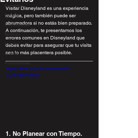
Consejos
Visitar Disneyland es una experiencia 
Foodie
mágica, pero también puede ser 
abrumadora si no estás bien preparado. 
Curiosidades
A continuación, te presentamos los 
Noticias
errores comunes en Disneyland que 
Hoteles
debes evitar para asegurar que tu visita 
sea lo más placentera posible.
reseña
Promociones
https://www.youtube.com/watch?
v=ZmV5SR3fHak
1. No Planear con Tiempo.