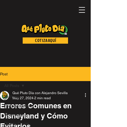
COTIZA AQUÍ
Post
All Posts
Qué Pluto Día con Alejandro Sevilla
All Posts
May 27, 2024
2 min read
Errores Comunes en
Parques Disney
Disneyland y Cómo
Universal
Disney Cruise
Evitarlos