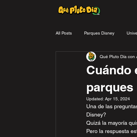
All Posts
Parques Disney
Unive
Qué Pluto Día con A
reseña
Promociones
Cuándo e
parques
Updated:
Apr 15, 2024
Una de las preguntas
Disney?
Quizá la mayoría qui
Pero la respuesta es