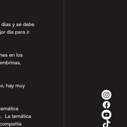
 días y se debe 
or día para ir 
nes en los 
embrinas, 
ño, hay muy 
temática 
.  La temática 
 compañía 