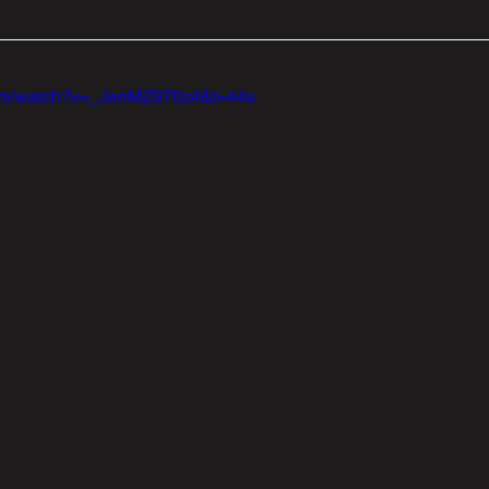
com/watch?v=_JenMZ970z4&t=44s