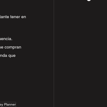
tante tener en 
encia. 
 se compran 
anda que 
ey Planner